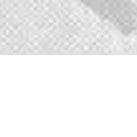
GⅡ-SRC
切断機
高強度建造物の解体に最適!